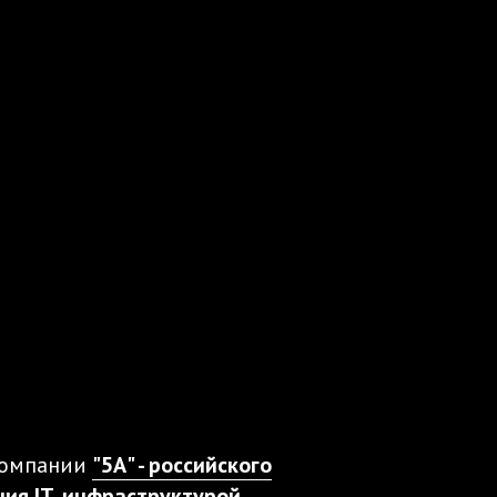
 компании
"5А" - российского
ния IT‑инфраструктурой
.