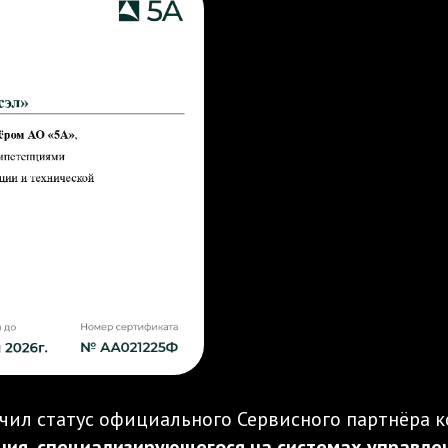
учил статус официального Сервисного партнёра
ния, специализирующегося на системах управле