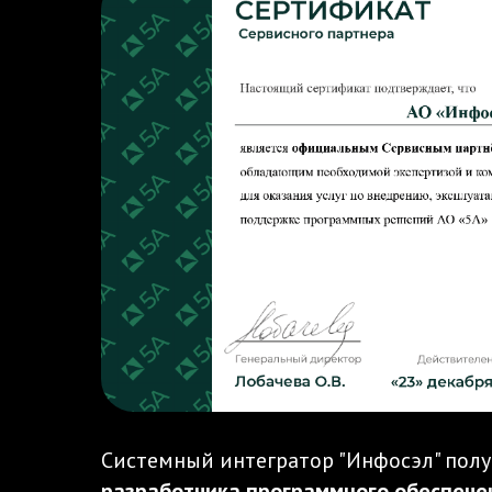
Системный интегратор "Инфосэл" пол
разработчика программного обеспече