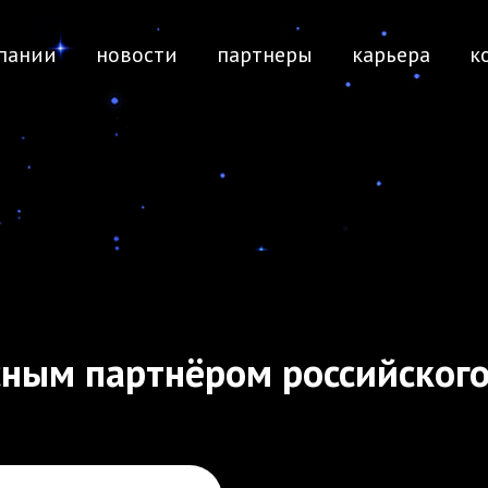
пании
новости
партнеры
карьера
к
сным партнёром российского