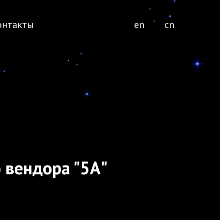
онтакты
en
cn
 вендора "5А"