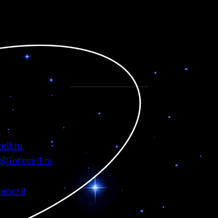
ell.ru
@infocell.ru
ности