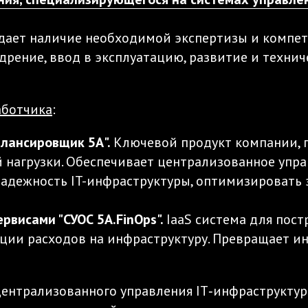
дает наличие необходимой экспертизы и компет
едрение, ввод в эксплуатацию, развитие и технич
аботчика
:
алансировщик 5А".
Ключевой продукт компании, п
й нагрузки. Обеспечивает централизованное упр
надежность IT-инфраструктуры, оптимизировать
рвисами "СУОС 5А.FinOps".
IaaS система для пос
ии расходов на инфраструктуру. Превращает ин
централизованного управления IT‑инфраструкт