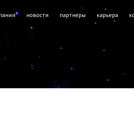
пании
новости
партнеры
карьера
к