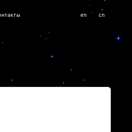
онтакты
en
cn