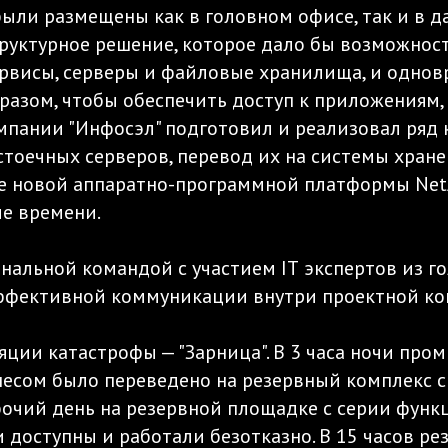
ыли размещены как в головном офисе, так и в д
руктурное решение, которое дало бы возможност
рвисы, серверы и файловые хранилища, и однов
разом, чтобы обеспечить доступ к приложениям,
мпании "Инфосэл" подготовил и реализовал ряд
оечных серверов, перевод их на системы хране
йте новой аппаратно-программной платформы Ne
е времени.
льной командой с участием IТ экспертов из гол
ффективной коммуникации внутри проектной ко
яции катастрофы — "Зарница". В 3 часа ночи п
несом было переведено на резервный комплекс 
абочий день на резервной площадке с серии фун
и доступны и работали безотказно. В 15 часов р