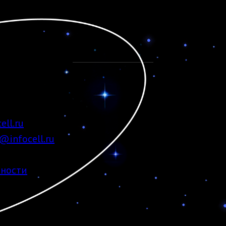
ell.ru
@infocell.ru
ности