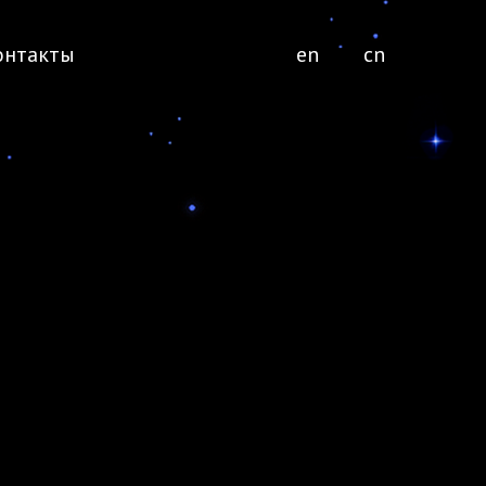
онтакты
en
cn