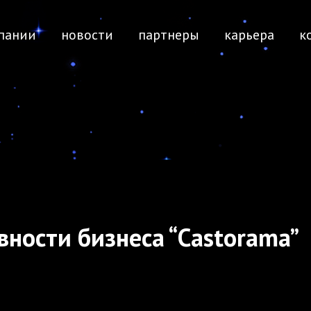
пании
новости
партнеры
карьера
к
ности бизнеса “Castorama”