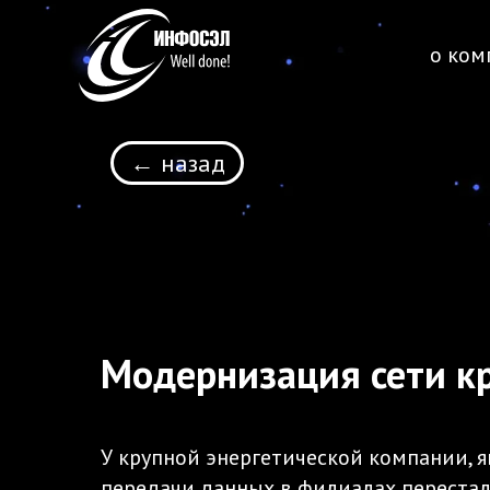
о ком
← назад
Модернизация сети к
У крупной энергетической компании, 
передачи данных в филиалах переста