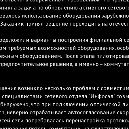
озникла задача по обновлению активного сетево
валось использование оборудования зарубежног
Заказчик принял решение переходить на отечес
предложили варианты построения филиальной се
ом требуемых возможностей оборудования, особ
ежным оборудованием. После этапа пилотирова
предпочтительное решение, а именно – коммута
решения возникло несколько проблем с совмест
специалистами сетевого отдела "Инфосэл" совм
 обнаружено, что при подключении оптической 
, неверно отрабатывает автосогласование скор
 всей сети потребовалась перенастройка протоко
икновения петель коммутации, на существующе