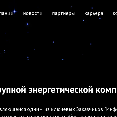
пании
новости
партнеры
карьера
к
рупной энергетической ком
являющейся одним из ключевых Заказчиков "Инфо
ла отвечать современным требованиям по произ