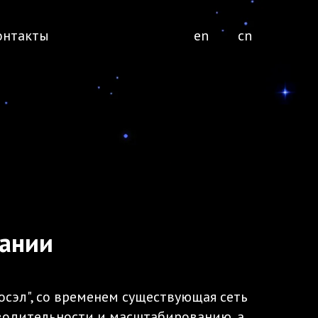
онтакты
en
cn
пании
сэл", со временем существующая сеть
водительности и масштабированию, а