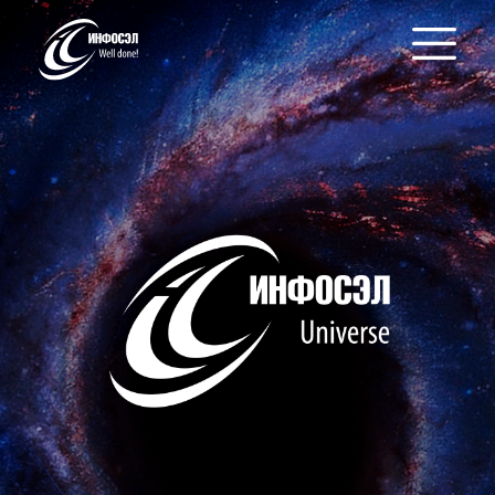
серверы INFOBOX
инвентаризация InfoWind