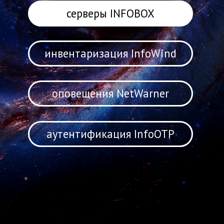
оповещения NetWarner
аутентификация InfoOTP