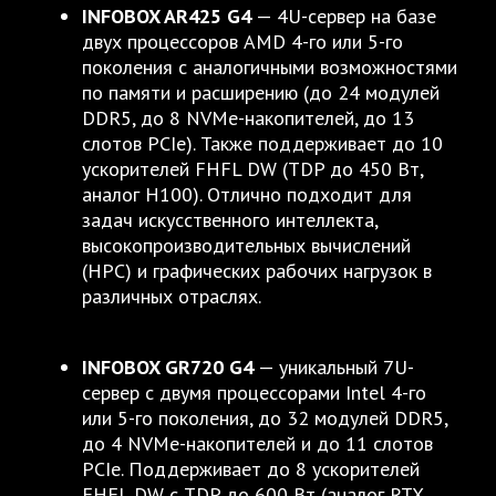
INFOBOX AR425 G4
— 4U-сервер на базе
двух процессоров AMD 4-го или 5-го
поколения с аналогичными возможностями
по памяти и расширению (до 24 модулей
DDR5, до 8 NVMe-накопителей, до 13
слотов PCIe). Также поддерживает до 10
ускорителей FHFL DW (TDP до 450 Вт,
аналог H100). Отлично подходит для
задач искусственного интеллекта,
высокопроизводительных вычислений
(HPC) и графических рабочих нагрузок в
различных отраслях.
INFOBOX GR720 G4
— уникальный 7U-
сервер с двумя процессорами Intel 4-го
или 5-го поколения, до 32 модулей DDR5,
до 4 NVMe-накопителей и до 11 слотов
PCIe. Поддерживает до 8 ускорителей
FHFL DW с TDP до 600 Вт (аналог RTX