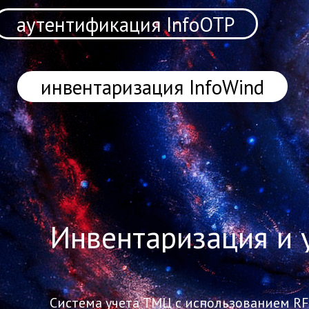
аутентификация InfoOTP
инвентаризация InfoWind
Инвентаризация и 
Система учета ТМЦ с использованием RF