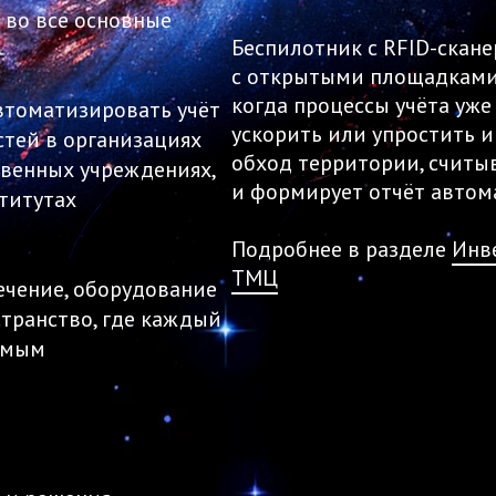
 во все основные
Беспилотник с RFID-скан
с открытыми площадками 
когда процессы учёта уже
автоматизировать учёт
ускорить или упростить 
тей в организациях
обход территории, считыв
твенных учреждениях,
и формирует отчёт автом
титутах
Подробнее в разделе
Инв
ТМЦ
ечение, оборудование
странство, где каждый
емым