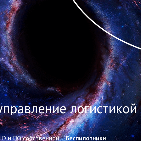
управление логистико
ID и ПО собственной
Беспилотники