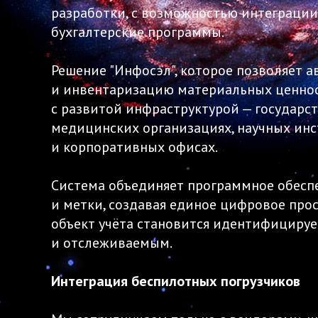
разработки, с возможностью интеграции
бухгалтерские программы.
Решение "Инфосэл", которое позволяет 
и инвентаризацию материальных ценнос
с развитой инфраструктурой — государс
медицинских организациях, научных инс
и корпоративных офисах.
Система объединяет программное обесп
и метки, создавая единое цифровое про
объект учёта становится идентифициру
и отслеживаемым.
Интеграция беспилотных погрузчиков