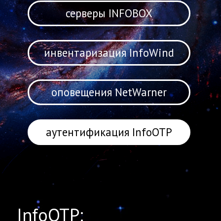
оповещения NetWarner
аутентификация InfoOTP
InfoOTP: