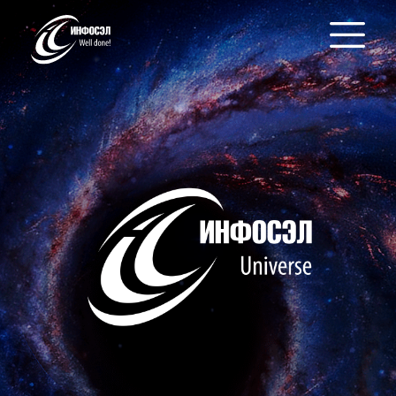
серверы INFOBOX
инвентаризация InfoWind